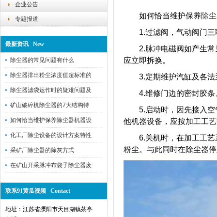
企业公告
如何恰当维护保养
除尘
专题报道
1.过滤阀，气动阀门三
最新资讯 New
2.脉冲电磁阀如产生常见故障
应立即拆换。
除尘器的常见问题有什么
除尘器排出粉尘浓度值超标准的
3.定期维护汽缸及各法兰盘面状
除尘器滤袋运作时的疑难问题及
4.维修门边的密封胶条、若
矿山破碎机除尘器的7大结构特
5.启动时，因先接入空气
如何恰当维护保养除尘器机器设
他机器设备，应按加工工艺规
化工厂除尘设备的设计方案特性
6.关机时，在加工工艺系
粉尘。与此同时在除尘器停
采矿厂除尘器的除灰方式
在矿山开采脉冲布袋子除尘器废
联系91黄瓜视频 Contact
地址：江苏省溧阳市天目湖镇茶亭